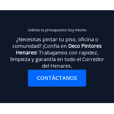
limpio y el acabado quedó perfecto. Además, me
asesoraron sobre colores y tipos de pintura.
¡Repetiré seguro!
Solicita tu presupuesto hoy mismo
— Carlos M.
¿Necesitas pintar tu piso, oficina o
comunidad? ¡Confía en
Deco Pintores
Henares
! Trabajamos con rapidez,
limpieza y garantía en todo el Corredor
del Henares.
CONTÁCTANOS