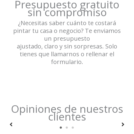
Presupuesto gratuito
sin compromiso
¿Necesitas saber cuánto te costará
pintar tu casa o negocio? Te enviamos
un presupuesto
ajustado, claro y sin sorpresas. Solo
tienes que llamarnos o rellenar el
formulario.
Opiniones de nuestros
clientes
Muy profesionales. Pintaron todo mi piso en Soto del
«
Henares en menos de una semana, dejaron todo
al