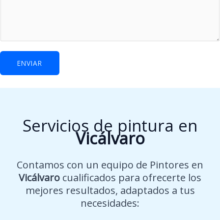
*
p
o
d
e
ENVIAR
m
o
s
Servicios de pintura en
Vicálvaro
Contamos con un equipo de Pintores en
Vicálvaro
cualificados para ofrecerte los
mejores resultados, adaptados a tus
necesidades: