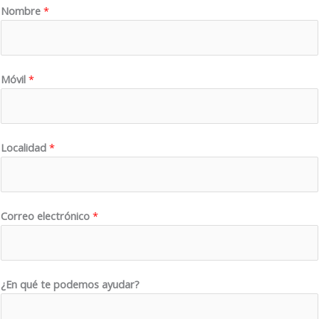
Nombre
*
Móvil
*
L
Localidad
*
o
c
a
l
Correo electrónico
*
i
d
a
¿En qué te podemos ayudar?
d
N