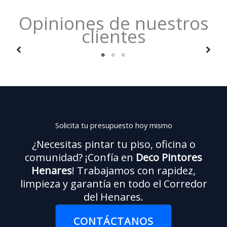
Opiniones de nuestros
clientes
Muy profesionales. Pintaron todo mi piso en Soto del
«
Henares en menos de una semana, dejaron todo
al
limpio y el acabado quedó perfecto. Además, me
asesoraron sobre colores y tipos de pintura.
¡Repetiré seguro!
Solicita tu presupuesto hoy mismo
— Carlos M.
¿Necesitas pintar tu piso, oficina o
comunidad? ¡Confía en
Deco Pintores
Henares
! Trabajamos con rapidez,
limpieza y garantía en todo el Corredor
del Henares.
CONTÁCTANOS