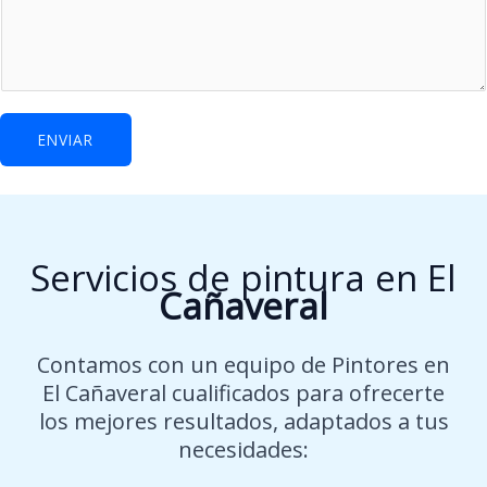
o
m
b
r
e
ENVIAR
*
Servicios de pintura en El
Cañaveral
Contamos con un equipo de Pintores en
El Cañaveral cualificados para ofrecerte
los mejores resultados, adaptados a tus
necesidades: