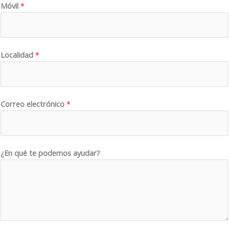
Móvil
*
Localidad
*
*
Correo electrónico
*
*
C
o
r
¿En qué te podemos ayudar?
r
e
o