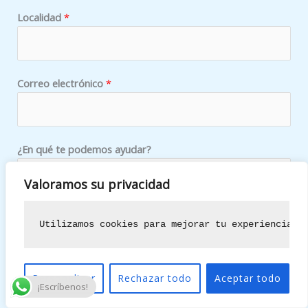
*
Localidad
*
Correo electrónico
*
¿En qué te podemos ayudar?
Valoramos su privacidad
Utilizamos cookies para mejorar tu experiencia d
ENVIAR
Personalizar
Rechazar todo
Aceptar todo
¡Escríbenos!