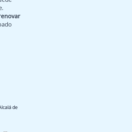
e.
renovar
bado
lcalá de