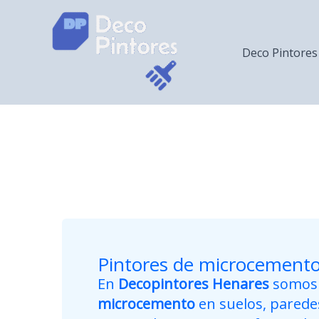
Ir
al
contenido
Deco Pintores
Pintores de microcemento
En
Decopintores Henares
somos e
microcemento
en suelos, paredes