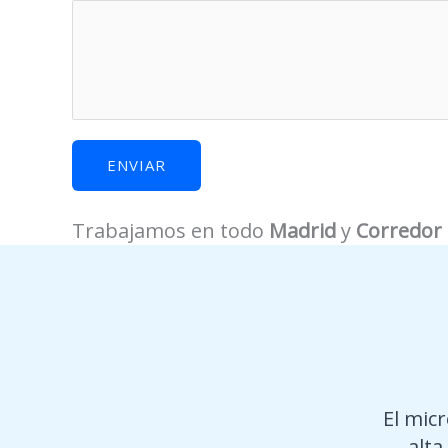
r
?
t
e
q
u
ENVIAR
é
Trabajamos en todo
Madrid
y
Corredor 
El mic
alta