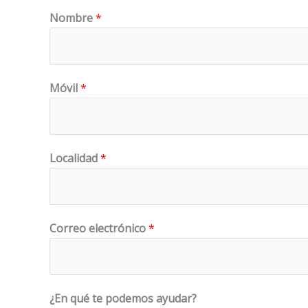
Nombre
*
Móvil
*
Localidad
*
a
Correo electrónico
*
y
u
d
a
¿En qué te podemos ayudar?