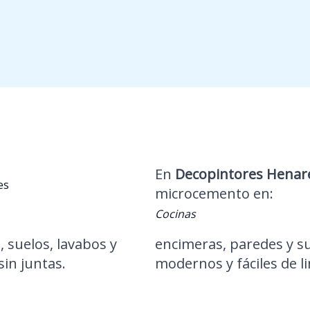
En
Decopintores Henar
es
microcemento en:
Cocinas
 suelos, lavabos y
encimeras, paredes y s
in juntas.
modernos y fáciles de l