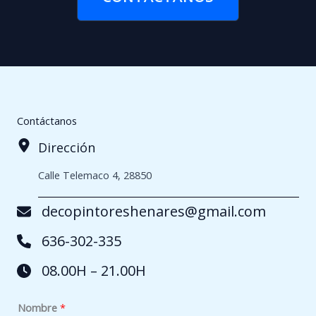
Contáctanos
Dirección
Calle Telemaco 4, 28850
decopintoreshenares@gmail.com
636-302-335
08.00H – 21.00H
q
Nombre
*