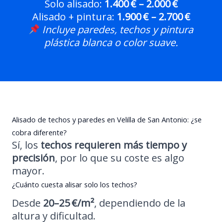
Solo alisado:
1.400 € – 2.000 €
Alisado + pintura:
1.900 € – 2.700 €
Incluye paredes, techos y pintura
plástica blanca o color suave.
Alisado de techos y paredes en Velilla de San Antonio: ¿se
cobra diferente?
Sí, los
techos requieren más tiempo y
precisión
, por lo que su coste es algo
mayor.
¿Cuánto cuesta alisar solo los techos?
Desde
20–25 €/m²
, dependiendo de la
altura y dificultad.