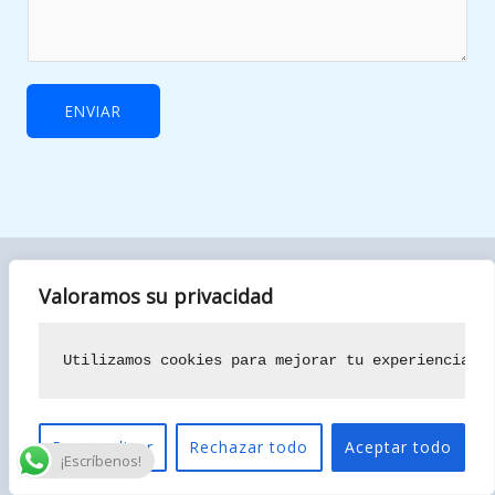
ENVIAR
Valoramos su privacidad
Especialistas en pintura de pisos, locales y comunidades en el
Corredor del Henares. Calidad, limpieza y rapidez al mejor
Utilizamos cookies para mejorar tu experiencia d
precio.
Personalizar
Rechazar todo
Aceptar todo
¡Escríbenos!