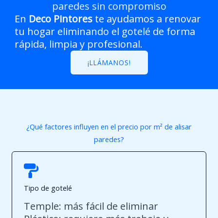
paredes sin compromiso
En
Deco Pintores
te ayudamos a renovar
tu hogar eliminando el gotelé de forma
rápida, limpia y profesional.
¡LLÁMANOS!
¿Qué factores influyen en el precio por m² de alisar
paredes?
Tipo de gotelé
Temple: más fácil de eliminar