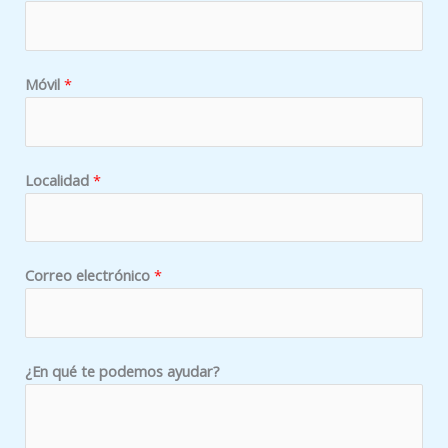
u
é
t
e
Móvil
*
*
Localidad
*
Correo electrónico
*
¿En qué te podemos ayudar?