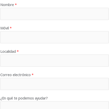
Nombre
*
Móvil
*
N
Localidad
*
o
m
b
r
Correo electrónico
*
e
*
t
¿En qué te podemos ayudar?
e