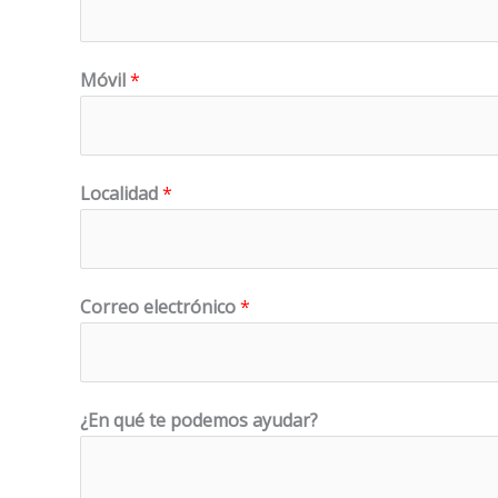
Móvil
*
N
Localidad
*
o
m
b
r
Correo electrónico
*
e
C
o
¿En qué te podemos ayudar?
r
r
e