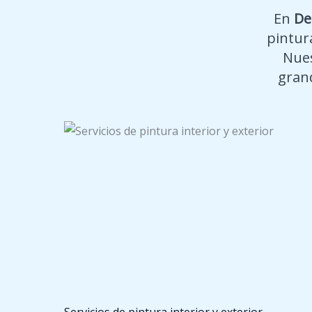
En
De
pintura
Nues
gran