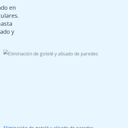
ado en
culares.
hasta
ado y