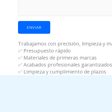
o
p
o
d
ENVIAR
e
m
Trabajamos con precisión, limpieza y ma
o
✅ Presupuesto rápido
s
✅ Materiales de primeras marcas
✅ Acabados profesionales garantizado
✅ Limpieza y cumplimiento de plazos