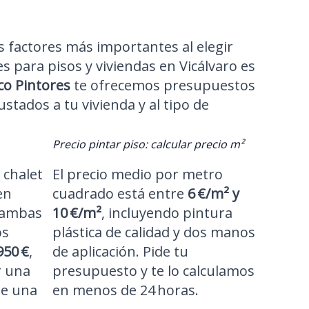
 factores más importantes al elegir
 para pisos y viviendas en Vicálvaro es
co Pintores
te ofrecemos presupuestos
ustados a tu vivienda y al tipo de
Precio pintar piso: calcular precio m²
 chalet
El precio medio por metro
en
cuadrado está entre
6 €/m² y
o ambas
10 €/m²
, incluyendo pintura
os
plástica de calidad y dos manos
950 €
,
de aplicación. Pide tu
r una
presupuesto y te lo calculamos
te una
en menos de 24 horas.