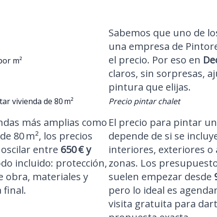
Sabemos que uno de los
una empresa de Pintores
el precio. Por eso en
De
por m²
claros, sin sorpresas, aj
pintura que elijas.
tar vivienda de 80 m²
Precio pintar chalet
endas más amplias como
El precio para pintar un
de 80 m², los precios
depende de si se incluy
oscilar entre
650 € y
interiores, exteriores 
odo incluido: protección,
zonas. Los presupuest
 obra, materiales y
suelen empezar desde
 final.
pero lo ideal es agenda
visita gratuita para dar