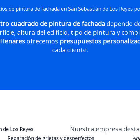
ios de pintura de fachada en San Sebastián de Los Reyes p
tro cuadrado de pintura de fachada
depende de 
ficie, altura del edificio, tipo de pintura y compl
 Henares
ofrecemos
presupuestos personaliza
cada cliente.
Nuestra empresa destaca
n de Los Reyes
Reparación de grietas y desperfectos
Apl