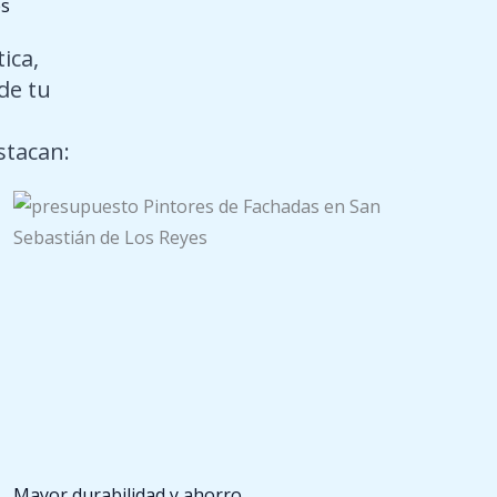
es
ica,
de tu
stacan:
Mayor durabilidad y ahorro