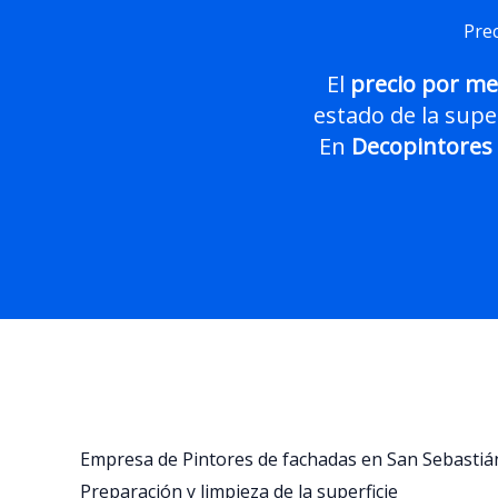
Prec
El
precio por me
estado de la super
En
Decopintores
Empresa de Pintores de fachadas en San Sebastiá
Preparación y limpieza de la superficie