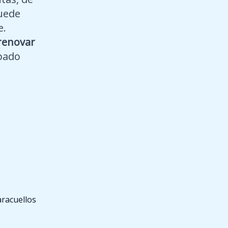
puede
e.
renovar
bado
aracuellos