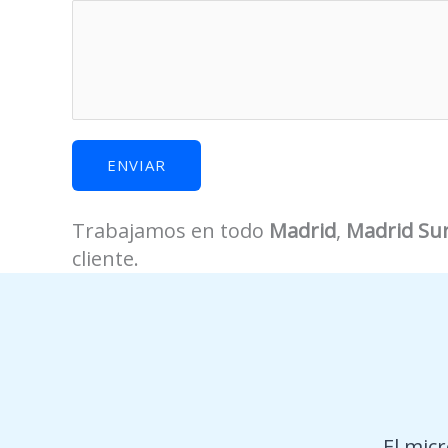
y
u
d
a
r
?
ENVIAR
¿
E
n
Trabajamos en todo
Madrid
,
Madrid Su
M
cliente.
ó
v
i
l
El mic