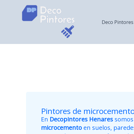
Ir
al
contenido
Deco Pintores
Pintores de microcemento
En
Decopintores Henares
somos e
microcemento
en suelos, paredes