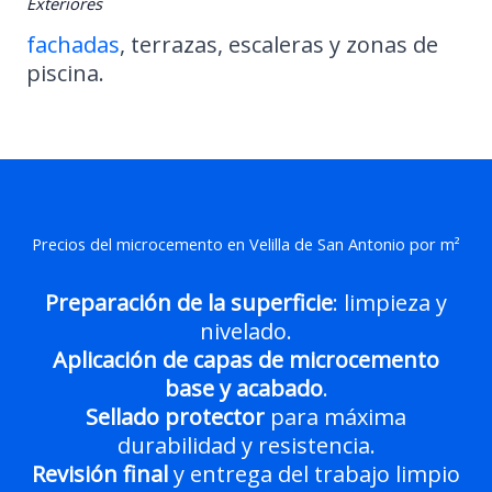
Exteriores
fachadas
, terrazas, escaleras y zonas de
piscina.
Precios del microcemento en Velilla de San Antonio por m²
Preparación de la superficie
: limpieza y
nivelado.
Aplicación de capas de microcemento
base y acabado
.
Sellado protector
para máxima
durabilidad y resistencia.
Revisión final
y entrega del trabajo limpio