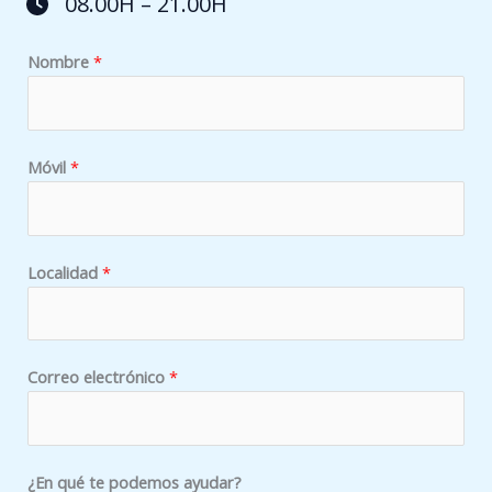
08.00H – 21.00H
Nombre
*
p
Móvil
*
o
d
e
m
Localidad
*
o
s
C
Correo electrónico
*
o
r
r
e
¿En qué te podemos ayudar?