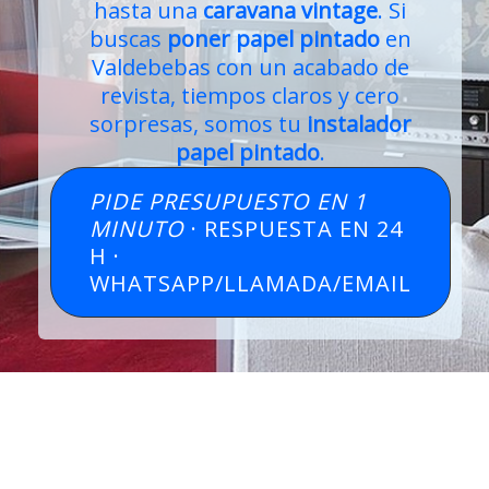
hasta una
caravana vintage
. Si
buscas
poner papel pintado
en
Valdebebas con un acabado de
revista, tiempos claros y cero
sorpresas, somos tu
instalador
papel pintado
.
PIDE PRESUPUESTO EN 1
MINUTO
· RESPUESTA EN 24
H ·
WHATSAPP/LLAMADA/EMAIL