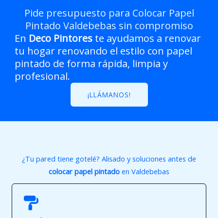
Pide presupuesto para Colocar Papel
Pintado Valdebebas sin compromiso
En
Deco Pintores
te ayudamos a renovar
tu hogar renovando el estilo con papel
pintado de forma rápida, limpia y
profesional.
¡LLÁMANOS!
¿Tu pared tiene gotelé? Alisado y soluciones antes de
colocar papel pintado
en Valdebebas