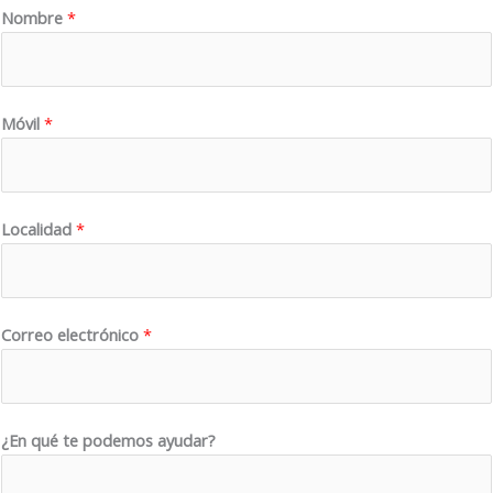
Nombre
*
Móvil
*
M
Localidad
*
ó
v
i
l
Correo electrónico
*
e
l
e
¿En qué te podemos ayudar?
c
t