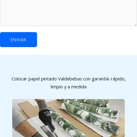
r
ó
n
i
c
ENVIAR
o
q
u
é
Colocar papel pintado Valdebebas con garantía: rápido,
limpio y a medida