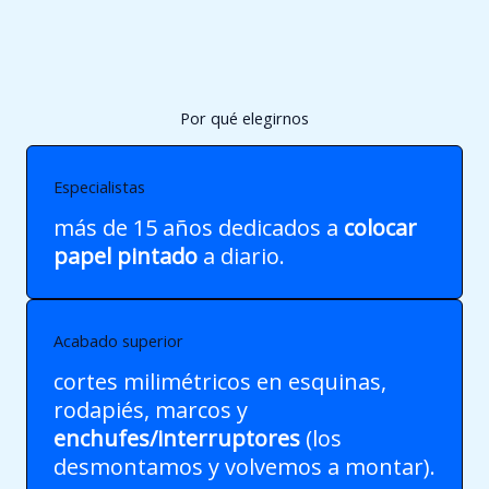
Por qué elegirnos
Especialistas
más de 15 años dedicados a
colocar
papel pintado
a diario.
Acabado superior
cortes milimétricos en esquinas,
rodapiés, marcos y
enchufes/interruptores
(los
desmontamos y volvemos a montar).