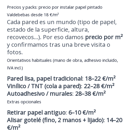
Precios y packs: precio por instalar papel pintado
Valdebebas desde 18 €/m²
Cada pared es un mundo (tipo de papel,
estado de la superficie, altura,
recovecos…). Por eso damos
precio por m²
y confirmamos tras una breve visita o
fotos.
Orientativos habituales (mano de obra, adhesivo incluido,
IVA incl.)
Pared lisa, papel tradicional
:
18–22 €/m²
Vinílico / TNT (cola a pared)
:
22–28 €/m²
Autoadhesivo / murales
:
28–38 €/m²
Extras opcionales
Retirar papel antiguo
:
6–10 €/m²
Alisar gotelé (fino, 2 manos + lijado)
:
14–20
€/m²