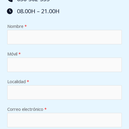
08.00H – 21.00H
p
Nombre
*
o
d
e
m
Móvil
*
o
s
C
Localidad
*
o
r
r
e
Correo electrónico
*
o
C
o