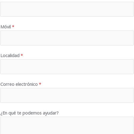
M
ó
v
i
Móvil
*
l
a
y
Localidad
*
u
d
a
r
Correo electrónico
*
?
¿En qué te podemos ayudar?