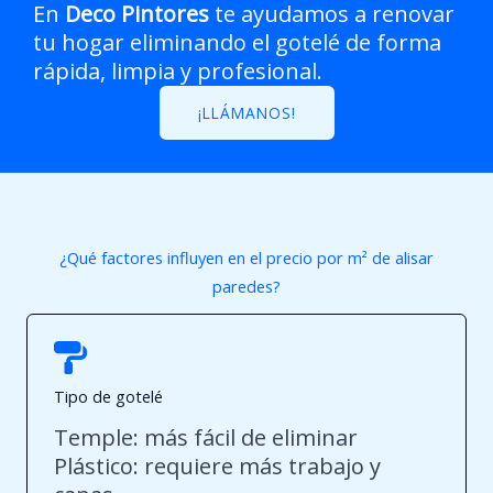
En
Deco Pintores
te ayudamos a renovar
tu hogar eliminando el gotelé de forma
rápida, limpia y profesional.
¡LLÁMANOS!
¿Qué factores influyen en el precio por m² de alisar
paredes?
Tipo de gotelé
Temple: más fácil de eliminar
Plástico: requiere más trabajo y