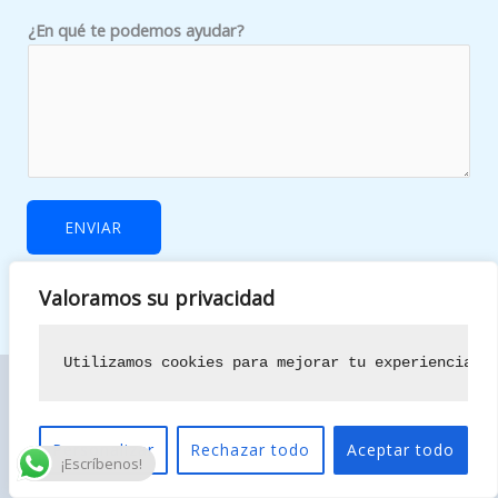
r
¿En qué te podemos ayudar?
r
e
o
ENVIAR
Valoramos su privacidad
Utilizamos cookies para mejorar tu experiencia d
Especialistas en pintura de pisos, locales y comunidades en el
Personalizar
Rechazar todo
Aceptar todo
¡Escríbenos!
Corredor del Henares. Calidad, limpieza y rapidez al mejor