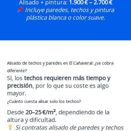
Alisado + pintura:
1.900 € – 2.700 €
Incluye paredes, techos y pintura
plástica blanca o color suave.
Alisado de techos y paredes en El Cañaveral: ¿se cobra
diferente?
Sí, los
techos requieren más tiempo y
precisión
, por lo que su coste es algo
mayor.
¿Cuánto cuesta alisar solo los techos?
Desde
20–25 €/m²
, dependiendo de la
altura y dificultad.
Si contratas alisado de paredes y techos