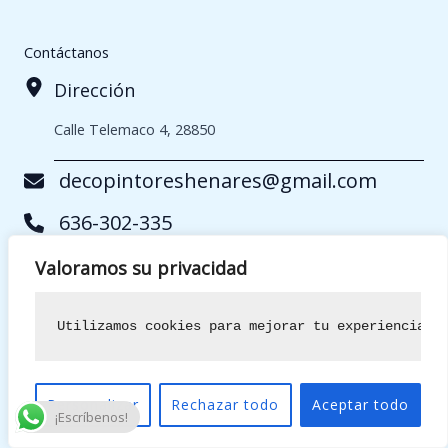
Contáctanos
Dirección
Calle Telemaco 4, 28850
decopintoreshenares@gmail.com
636-302-335
08.00H – 21.00H
Valoramos su privacidad
Nombre
*
Utilizamos cookies para mejorar tu experiencia d
*
Personalizar
Rechazar todo
Aceptar todo
Móvil
*
¡Escríbenos!
e