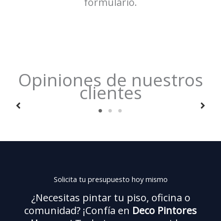
formulario.
Opiniones de nuestros
clientes
Muy profesionales. Pintaron todo mi piso en Soto del
«
Henares en menos de una semana, dejaron todo
al
limpio y el acabado quedó perfecto. Además, me
asesoraron sobre colores y tipos de pintura.
¡Repetiré seguro!
Solicita tu presupuesto hoy mismo
— Carlos M.
¿Necesitas pintar tu piso, oficina o
comunidad? ¡Confía en
Deco Pintores