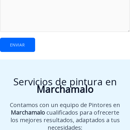
u
d
a
r
?
L
ENVIAR
o
c
a
l
Servicios de pintura en
i
Marchamalo
d
a
d
Contamos con un equipo de Pintores en
N
Marchamalo
cualificados para ofrecerte
o
los mejores resultados, adaptados a tus
m
necesidades: